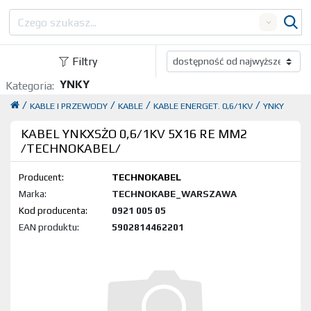
Search
Filtry
YNKY
Kategoria:
/
/
/
/
KABLE I PRZEWODY
KABLE
KABLE ENERGET. 0,6/1KV
YNKY
KABEL YNKXSŻO 0,6/1KV 5X16 RE MM2
/TECHNOKABEL/
Producent:
TECHNOKABEL
Marka:
TECHNOKABE_WARSZAWA
Kod produktu:
0921 005 05
EAN produktu:
5902814462201