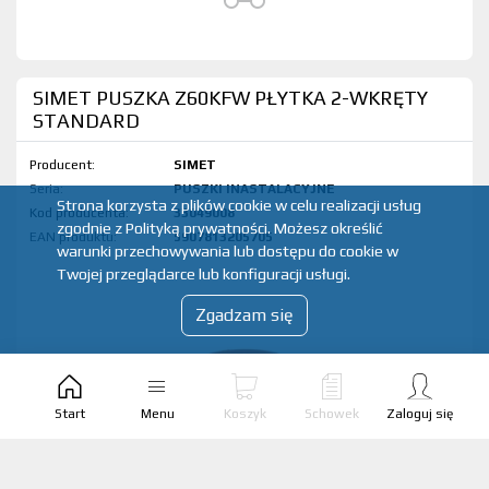
SIMET PUSZKA Z60KFW PŁYTKA 2-WKRĘTY
STANDARD
Producent:
SIMET
Seria:
PUSZKI INASTALACYJNE
Strona korzysta z plików cookie w celu realizacji usług
Kod produktu:
33049008
zgodnie z Polityką prywatności. Możesz określić
EAN produktu:
5907813205705
warunki przechowywania lub dostępu do cookie w
Twojej przeglądarce lub konfiguracji usługi.
Zgadzam się
Start
Menu
Koszyk
Schowek
Zaloguj się