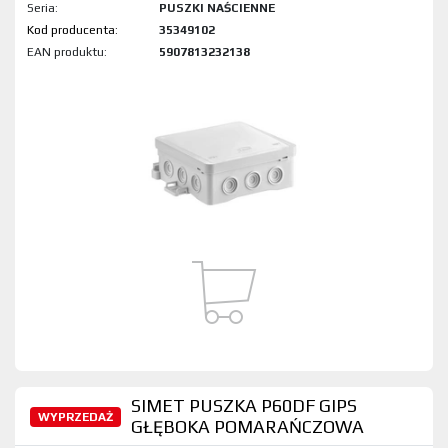
Seria:
PUSZKI NAŚCIENNE
Kod produktu:
35349102
EAN produktu:
5907813232138
SIMET PUSZKA P60DF GIPS
WYPRZEDAŻ
GŁĘBOKA POMARAŃCZOWA