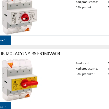
Kod produktu:
EAN produktu:
ne
K IZOLACYJNY RSI-3160\W03
Producent:
Kod produktu:
EAN produktu:
ne