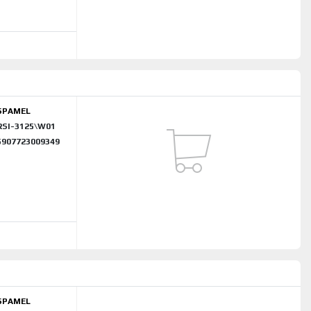
SPAMEL
RSI-3125\W01
5907723009349
SPAMEL