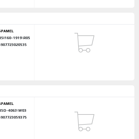
SPAMEL
RSI160-1919\R05
5907723020535
SPAMEL
RSD-4063\W03
5907723059375