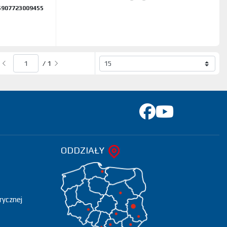
5907723009455
/ 1
ODDZIAŁY
rycznej