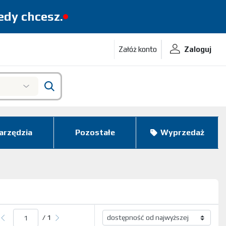
iedy chcesz.
Załóż konto
Zaloguj
arzędzia
Pozostałe
Wyprzedaż
/ 1