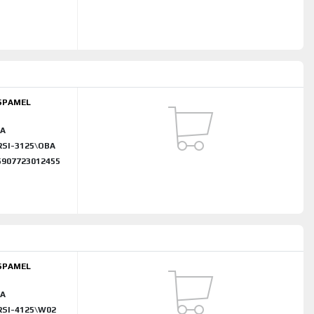
SPAMEL
A
RSI-3125\OBA
5907723012455
SPAMEL
A
RSI-4125\W02