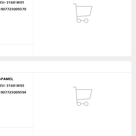
RSI-3160\W01
5907723009370
SPAMEL
RSI-3160\W03
5907723009394