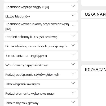
OSP. STEROWNICZY (1344)
Znamionowy prąd ciągły Iu [A]
OSP. SIŁOWY (346)
OŚKA NAP
OSP. ODGROMOWY (937)
Liczba biegunów
OSP. ALARMOWY (657)
Znamionowy warunkowy prąd zwarciowy Iq
ROZDZ. SKRZY. ZŁĄCZ. SZAFY (2392)
[kA]
KORYTKA I OSPRZĘT (1639)
Stopień ochrony (IP) części czołowej
RURY I OSPRZĘT (1401)
PUSZKI (624)
Liczba styków pomocniczych przełącznych
OPRAWY, KLOSZE (4048)
Z mechanizmem ryglującym
SŁUPY OŚWIETLENIOWE I OSPRZĘT
(7)
Wbudowany napęd silnikowy
ŹRÓDŁA ŚWIATŁA (1373)
ROZŁĄCZN
WENTY. GRZEJ. MATY (525)
Rodzaj podłączenia styków głównych
SILNIKI ELEKTRYCZNE (1)
Jako wyłącznik awaryjny
PRZEK. TRANS. STATE. ZASIL (472)
LICZNIKI (23)
Rodzaj elementu wykonawczego
PRZEDŁUŻACZE, PRZYŁĄCZACZE
(242)
Jako rozłącznik główny