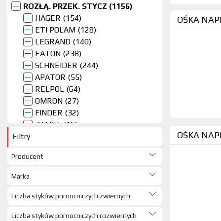
ROZŁĄ. PRZEK. STYCZ (1156)
HAGER (154)
OŚKA NAP
ETI POLAM (128)
LEGRAND (140)
EATON (238)
SCHNEIDER (244)
APATOR (55)
RELPOL (64)
OMRON (27)
FINDER (32)
ZAMEL (15)
OŚKA NAP
Filtry
JEAN MUELLER (1)
SPAMEL (11)
Producent
KANLUX (20)
ERGOM (8)
Marka
PCE (4)
EFEN (14)
Liczba styków pomocniczych zwiernych
ZABEZPIECZENIA (384)
Liczba styków pomocniczych rozwiernych
OSP. INSTALACYJNY (5032)