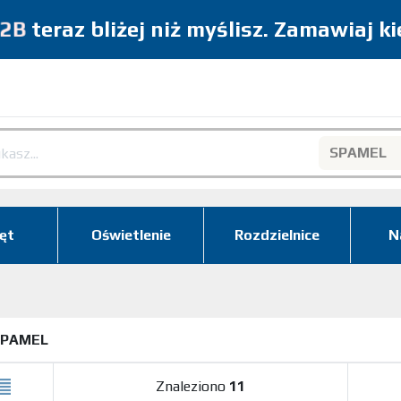
2B
teraz bliżej niż myślisz. Zamawiaj k
SPAMEL
Search
ęt
Oświetlenie
Rozdzielnice
N
SPAMEL
Znaleziono
11