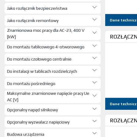
URZADZENIA POMIAROWE (135)
Jako rozłącznik bezpieczeństwa
ELEKTRONARZĘDZIA (19)
NARZĘDZIA (1975)
Jako rozłącznik remontowy
Dane technicz
KOŃCÓWKI I OPASKI (1007)
Znamionowa moc pracy dla AC-23, 400 V
AKUMU. BATER. ŁADOW. LATAR
ROZŁĄCZNI
[kW]
(258)
Ż_POZOSTAŁE (5606)
Do montażu tablicowego 4-otworowego
TAŚMY I DRUKARKI (131)
Do montażu czołowego centralnie
MATERIAŁY BUDOWALNE (14)
Pozostałe (1350)
Do instalacji w tablicach rozdzielczych
Do montażu pośredniego
Maksymalne znamionowe napięcie pracy Ue
AC [V]
Dane technicz
Opcjonalny napęd silnikowy
ROZŁĄCZNI
Opcjonalny wyzwalacz napięciowy
Budowa urządzenia