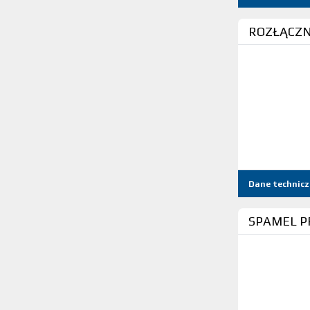
ROZŁĄCZNI
Dane technicz
SPAMEL P