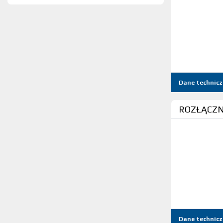
Dane technicz
ROZŁĄCZNI
Dane technicz