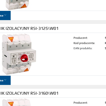
ne
K IZOLACYJNY RSI-3125\W01
Producent:
Kod produktu:
EAN produktu:
ne
K IZOLACYJNY RSI-3160\W01
Producent: