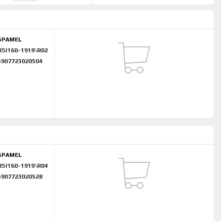
SPAMEL
RSI160-1919\R02
5907723020504
SPAMEL
RSI160-1919\R04
5907723020528