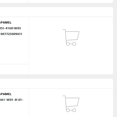
SPAMEL
RSI-4160\W03
5907723009431
SPAMEL
OA1-W01-B\01-