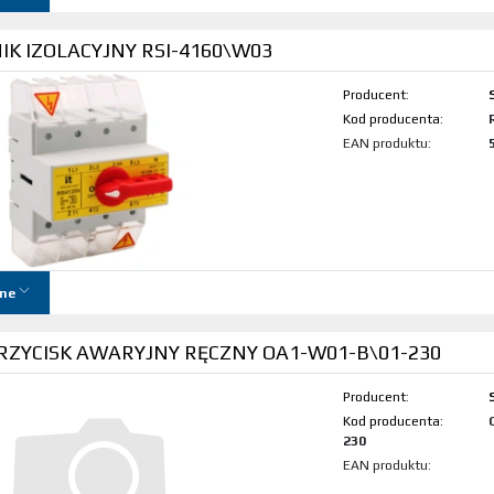
K IZOLACYJNY RSI-4160\W03
Producent:
Kod produktu:
EAN produktu:
ne
RZYCISK AWARYJNY RĘCZNY OA1-W01-B\01-230
Producent:
Kod produktu:
230
EAN produktu: