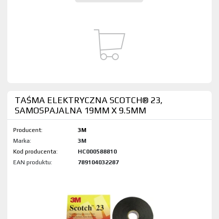
TAŚMA ELEKTRYCZNA SCOTCH® 23,
SAMOSPAJALNA 19MM X 9.5MM
Producent:
3M
Marka:
3M
Kod produktu:
HC000588810
EAN produktu:
789104032287