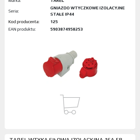
Marka:
TAREL
GNIAZDO WTYCZKOWE IZOLACYJNE
Seria:
STAŁE IP44
Kod produktu:
125
EAN produktu:
5903874958253
TAREL WTYKA SIŁOWA IZOLACYJNA 16A 5B