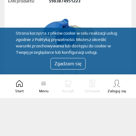
EAN produktu:
5903874951223
Strona korzysta z plików cookie w celu realizacji usług
zgodnie z Polityką prywatności. Możesz określić
warunki przechowywania lub dostępu do cookie w
Twojej przeglądarce lub konfiguracji usługi.
Zgadzam się
Start
Menu
Koszyk
Schowek
Zaloguj się
GNIAZDO TABLICOWE 16A/250V "NIEBIESKIE"
Producent:
TAREL
Marka:
TAREL
Kod produktu:
075