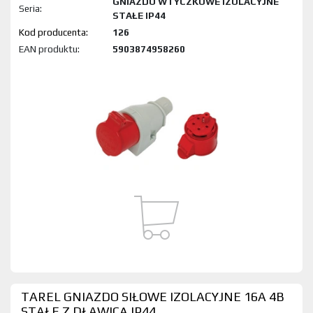
GNIAZDO WTYCZKOWE IZOLACYJNE
Seria:
STAŁE IP44
Kod produktu:
126
EAN produktu:
5903874958260
TAREL GNIAZDO SIŁOWE IZOLACYJNE 16A 4B
STAŁE Z DŁAWICĄ IP44