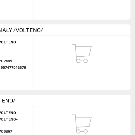
IAŁY /VOLTENO/
VOLTENO
Z
VO2449
5907477042678
TENO/
VOLTENO
VOLTENO-
VO0267