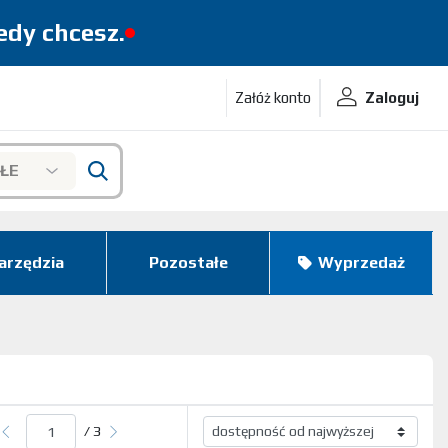
iedy chcesz.
Załóż konto
Zaloguj
ŁE
arzędzia
Pozostałe
Wyprzedaż
/ 3