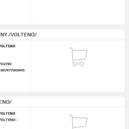
NY /VOLTENO/
VOLTENO
Z
VO2783
5907477040445
TENO/
VOLTENO
VOLTENO-