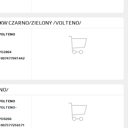
5KW CZARNO/ZIELONY /VOLTENO/
VOLTENO
Z
VO2864
5907477041442
NO/
VOLTENO
VOLTENO-
VO0266
5907377256571