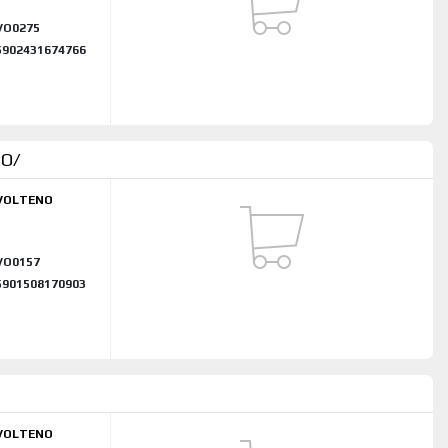
VO0275
5902431674766
NO/
VOLTENO
Z
VO0157
5901508170903
VOLTENO