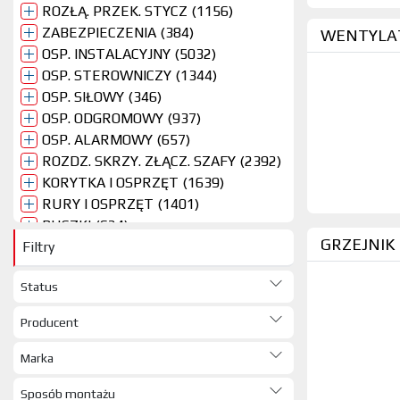
ROZŁĄ. PRZEK. STYCZ (1156)
ZABEZPIECZENIA (384)
WENTYLAT
OSP. INSTALACYJNY (5032)
OSP. STEROWNICZY (1344)
OSP. SIŁOWY (346)
OSP. ODGROMOWY (937)
OSP. ALARMOWY (657)
ROZDZ. SKRZY. ZŁĄCZ. SZAFY (2392)
KORYTKA I OSPRZĘT (1639)
RURY I OSPRZĘT (1401)
PUSZKI (624)
GRZEJNIK
Filtry
OPRAWY, KLOSZE (4048)
SŁUPY OŚWIETLENIOWE I OSPRZĘT
Status
(7)
ŹRÓDŁA ŚWIATŁA (1373)
Producent
WENTY. GRZEJ. MATY (525)
DOSPEL (144)
Marka
LUXBUD (185)
Sposób montażu
ERGOM (3)