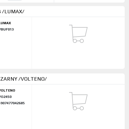
B /LUMAX/
LUMAX
VBUF013
CZARNY /VOLTENO/
VOLTENO
VO2450
5907477042685