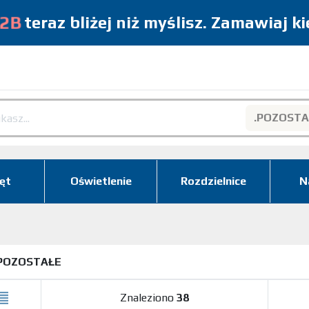
2B
teraz bliżej niż myślisz. Zamawiaj k
.POZOSTA
Search
ęt
Oświetlenie
Rozdzielnice
N
POZOSTAŁE
Znaleziono
38