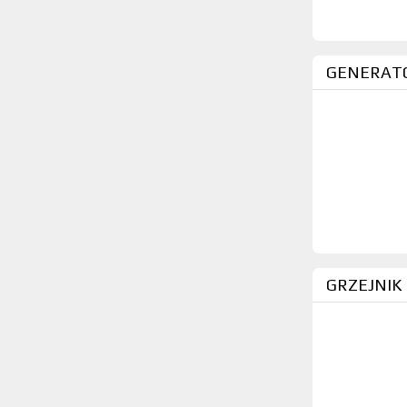
Ż_POZOSTAŁE (5606)
TAŚMY I DRUKARKI (131)
MATERIAŁY BUDOWALNE (14)
Pozostałe (1350)
GENERATO
GRZEJNIK