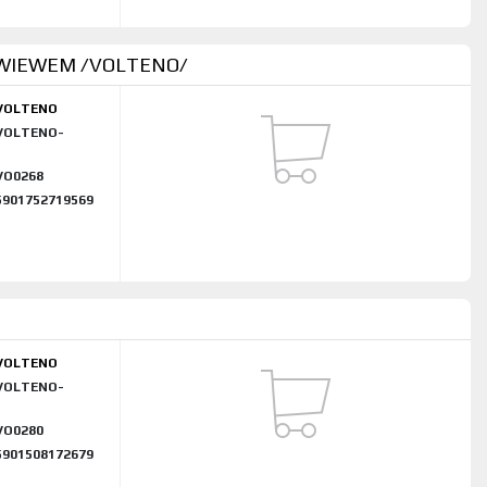
AWIEWEM /VOLTENO/
VOLTENO
VOLTENO-
VO0268
5901752719569
VOLTENO
VOLTENO-
VO0280
5901508172679