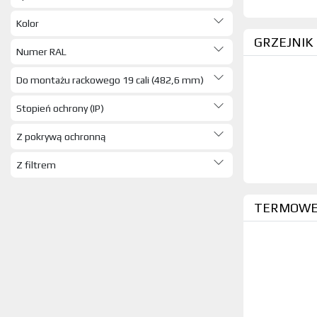
ELEKTRA (36)
Kolor
KANLUX (6)
GRZEJNIK
HAGER (1)
Numer RAL
SCHNEIDER (10)
Do montażu rackowego 19 cali (482,6 mm)
THERMOVAL (1)
RITTAL (13)
Stopień ochrony (IP)
.POZOSTAŁE (38)
SILNIKI ELEKTRYCZNE (1)
Z pokrywą ochronną
PRZEK. TRANS. STATE. ZASIL (472)
Z filtrem
LICZNIKI (23)
PRZEDŁUŻACZE, PRZYŁĄCZACZE
(242)
TERMOWEN
URZADZENIA POMIAROWE (135)
ELEKTRONARZĘDZIA (19)
NARZĘDZIA (1975)
KOŃCÓWKI I OPASKI (1007)
AKUMU. BATER. ŁADOW. LATAR
(258)