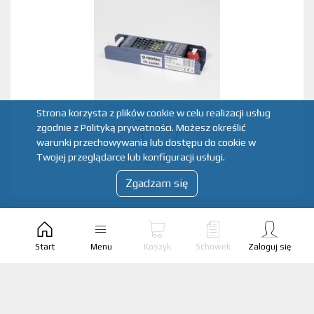
Strona korzysta z plików cookie w celu realizacji usług
zgodnie z Polityką prywatności. Możesz określić
warunki przechowywania lub dostępu do cookie w
Twojej przeglądarce lub konfiguracji usługi.
Zgadzam się
ZASILACZ MODUŁOWY GRAPHITE 24V / IP20 /
8,33A / 200W
Start
Menu
Koszyk
Schowek
Zaloguj się
Producent:
POLTRONIC
Marka:
POLTRONIC_SIECHNICE
Kod produktu:
PB031818