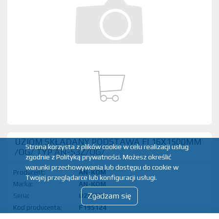
UZIOM SKŁADANY PODSTAWA FI 16X1500MM
Strona korzysta z plików cookie w celu realizacji usług
/OG/ TYP AN-53Z/OG/
zgodnie z Polityką prywatności. Możesz określić
warunki przechowywania lub dostępu do cookie w
Producent:
AN-KOM
Twojej przeglądarce lub konfiguracji usługi.
Marka:
AN-KOM
Zgadzam się
Seria:
UZIOMY
Kod produktu:
F195124