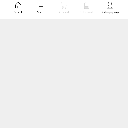
EAN produktu:
5907770517231
Start
Menu
Koszyk
Schowek
Zaloguj się
ZŁĄCZE KRZYŻOWE 4-ŚRUBOWE M8 B=30MM
(STAL OCYNKOWANA OGNIOWO) AN-03E/OG/
Producent:
AN-KOM
Marka:
AN-KOM