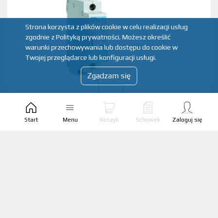
Strona korzysta z plików cookie w celu realizacji usług
zgodnie z Polityką prywatności. Możesz określić
warunki przechowywania lub dostępu do cookie w
Twojej przeglądarce lub konfiguracji usługi.
Zgadzam się
Start
Menu
Koszyk
Schowek
Zaloguj się
ROZŁĄCZNIK IZOLACYJNY BEZPIECZNIKOWY
RBK 00
Producent:
APATOR
Kod produktu:
63-823333-111
EAN produktu:
5906739010196