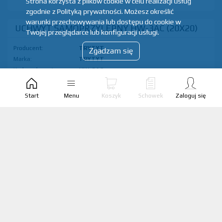
Strona korzysta z plików cookie w celu realizacji usług
zgodnie z Polityką prywatności. Możesz określić
warunki przechowywania lub dostępu do cookie w
UCHWYT SAMOPRZYLEPNY HW-3AC (20X20)
Twojej przeglądarce lub konfiguracji usługi.
Producent:
TRYTYT
Zgadzam się
Marka:
TRYTYT
Kod produktu:
HW-3AC
EAN produktu:
8595055700675
Start
Menu
Koszyk
Schowek
Zaloguj się