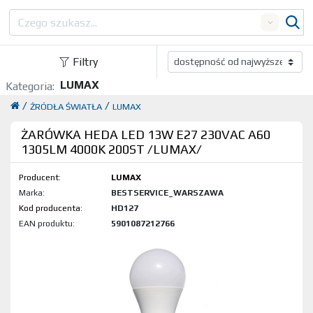
Search
Filtry
LUMAX
Kategoria:
/
/
ŹRÓDŁA ŚWIATŁA
LUMAX
ŻARÓWKA HEDA LED 13W E27 230VAC A60
1305LM 4000K 200ST /LUMAX/
Producent:
LUMAX
Marka:
BESTSERVICE_WARSZAWA
Kod produktu:
HD127
EAN produktu:
5901087212766