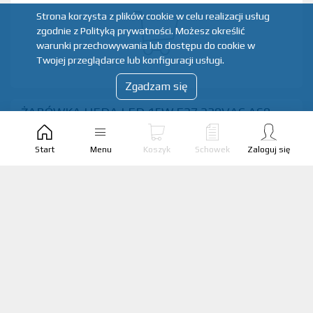
Strona korzysta z plików cookie w celu realizacji usług
zgodnie z Polityką prywatności. Możesz określić
warunki przechowywania lub dostępu do cookie w
Twojej przeglądarce lub konfiguracji usługi.
Zgadzam się
ŻARÓWKA HEDA LED 15W E27 230VAC A60
1520LM 4000K 200ST /LUMAX/
Start
Menu
Koszyk
Schowek
Zaloguj się
Producent:
LUMAX
Marka:
BESTSERVICE_WARSZAWA
Kod produktu:
HD123
EAN produktu:
5907377252061