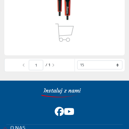
/ 1
O NAS