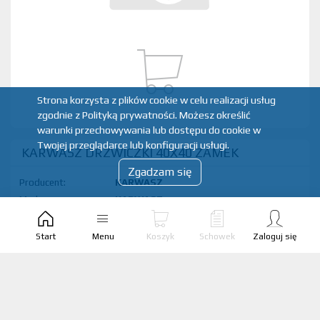
Strona korzysta z plików cookie w celu realizacji usług
zgodnie z Polityką prywatności. Możesz określić
warunki przechowywania lub dostępu do cookie w
Twojej przeglądarce lub konfiguracji usługi.
KARWASZ DRZWICZKI 40X40 ZAMEK
Zgadzam się
Producent:
KARWASZ
Marka:
KARWASZ
Kod produktu:
5906286306100
EAN produktu:
Start
Menu
Koszyk
Schowek
Zaloguj się