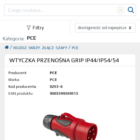
Search
Filtry
PCE
Kategoria:
/
/
ROZDZ. SKRZY. ZŁĄCZ. SZAFY
PCE
WTYCZKA PRZENOŚNA GRIP IP44/IP54/54
Producent:
PCE
Marka:
PCE
Kod produktu:
0253-6
EAN produktu:
9003399369513