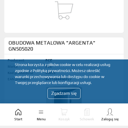
OBUDOWA METALOWA "ARGENTA"
GN505020
Producent:
PCE
Strona korzysta z plików cookie w celu realizacji usług
Marka:
PCE
zgodnie z Polityką prywatności. Możesz określić
Kod produktu:
49055
warunki przechowywania lub dostępu do cookie w
EAN produktu:
8431044490557
Twojej przeglądarce lub konfiguracji usługi.
Zgadzam się
Start
Menu
Koszyk
Schowek
Zaloguj się