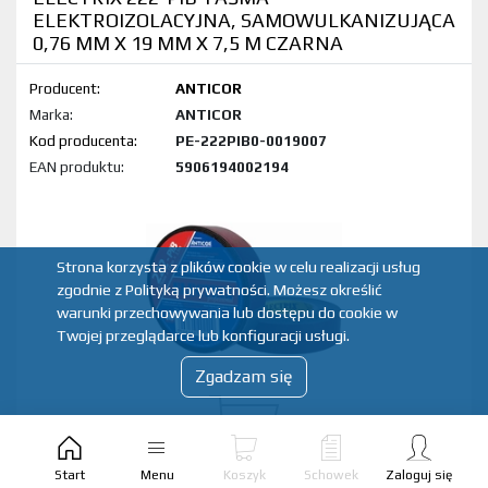
ELEKTROIZOLACYJNA, SAMOWULKANIZUJĄCA
0,76 MM X 19 MM X 7,5 M CZARNA
Producent:
ANTICOR
Marka:
ANTICOR
Kod produktu:
PE-222PIB0-0019007
EAN produktu:
5906194002194
Strona korzysta z plików cookie w celu realizacji usług
zgodnie z Polityką prywatności. Możesz określić
warunki przechowywania lub dostępu do cookie w
Twojej przeglądarce lub konfiguracji usługi.
Zgadzam się
Start
Menu
Koszyk
Schowek
Zaloguj się