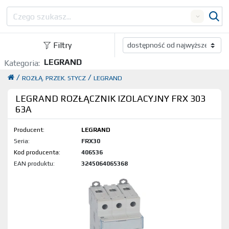
Search
Filtry
LEGRAND
Kategoria:
/
/
ROZŁĄ. PRZEK. STYCZ
LEGRAND
LEGRAND ROZŁĄCZNIK IZOLACYJNY FRX 303
63A
Producent:
LEGRAND
Seria:
FRX30
Kod produktu:
406536
EAN produktu:
3245064065368